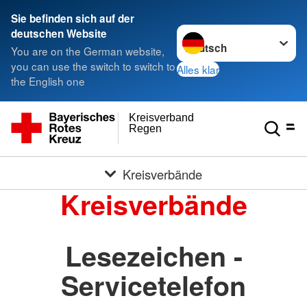
Sie befinden sich auf der
Sprache wechseln zu
deutschen Website
You are on the German website,
you can use the switch to switch to
Alles klar
the English one
Kreisverband
Regen
Kreisverbände
Kreisverbände
Lesezeichen -
Servicetelefon