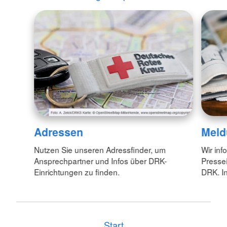
Adressen
Meld
Nutzen Sie unseren Adressfinder, um
Wir inf
Ansprechpartner und Infos über DRK-
Pressei
Einrichtungen zu finden.
DRK. In
Start