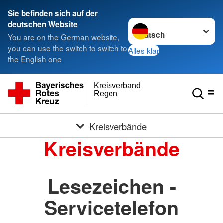
Sie befinden sich auf der
Sprache wechseln zu
deutschen Website
You are on the German website,
you can use the switch to switch to
Alles klar
the English one
Kreisverband
Regen
Kreisverbände
Kreisverbände
Lesezeichen -
Servicetelefon