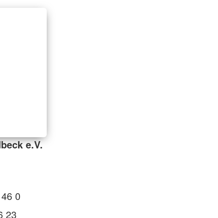
beck e.V.
 46 0
6 23