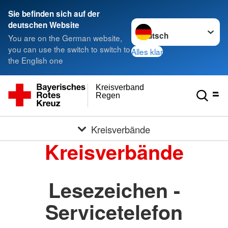
Sie befinden sich auf der
Sprache wechseln zu
deutschen Website
You are on the German website,
you can use the switch to switch to
Alles klar
the English one
Kreisverband
Regen
Kreisverbände
Kreisverbände
Lesezeichen -
Servicetelefon