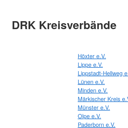
DRK Kreisverbände
Höxter e.V.
Lippe e.V.
Lippstadt-Hellweg e
Lünen e.V.
Minden e.V.
Märkischer Kreis e.
Münster e.V.
Olpe e.V.
Paderborn e.V.