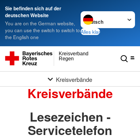
Sie befinden sich auf der
Sprache wechseln zu
deutschen Website
You are on the German website,
you can use the switch to switch to
Alles klar
the English one
Kreisverband
Regen
Kreisverbände
Kreisverbände
Lesezeichen -
Servicetelefon