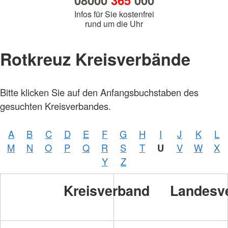
08000
365
000
Infos für Sie kostenfrei
rund um die Uhr
Rotkreuz Kreisverbände
Bitte klicken Sie auf den Anfangsbuchstaben des
gesuchten Kreisverbandes.
A
B
C
D
E
F
G
H
I
J
K
L
M
N
O
P
Q
R
S
T
U
V
W
X
Y
Z
Kreisverband
Landesv