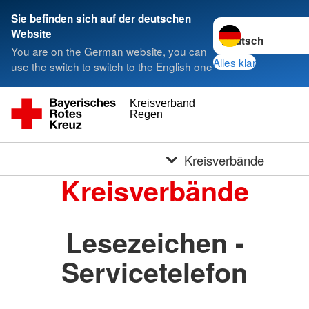
Sie befinden sich auf der deutschen
Sprache wechseln 
Website
You are on the German website, you can
Alles klar
use the switch to switch to the English one
Kreisverband
Regen
Kreisverbände
Kreisverbände
Lesezeichen -
Servicetelefon