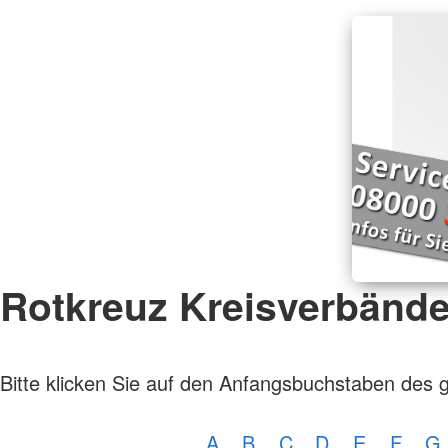
Rotkreuz Kreisverbänd
Bitte klicken Sie auf den Anfangsbuchstaben des 
A
B
C
D
E
F
G