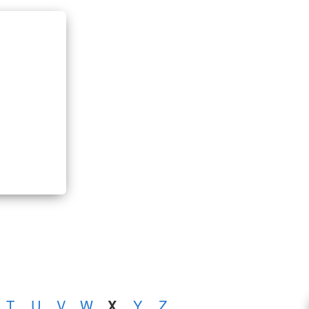
T
U
V
W
X
Y
Z