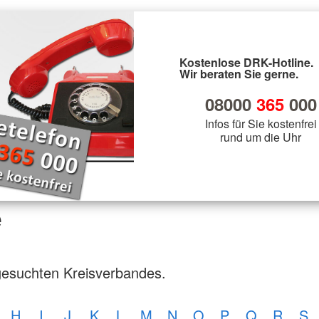
Kostenlose DRK-Hotline.
Wir beraten Sie gerne.
08000
365
000
Infos für Sie kostenfrei
rund um die Uhr
e
gesuchten Kreisverbandes.
H
I
J
K
L
M
N
O
P
Q
R
S