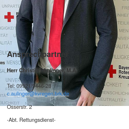
Ansprechpartner
Herr Christian Aulinger, M.A.
Tel: 09921/9446-28
c
.aulinger@kvregen.brk.de
Osserstr. 2
-Abt. Rettungsdienst-