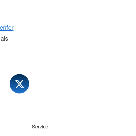
enfer
als
Service