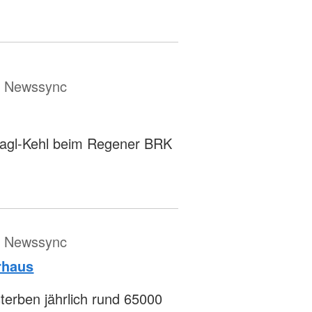
ür Newssync
Hagl-Kehl beim Regener BRK
ür Newssync
urhaus
sterben jährlich rund 65000