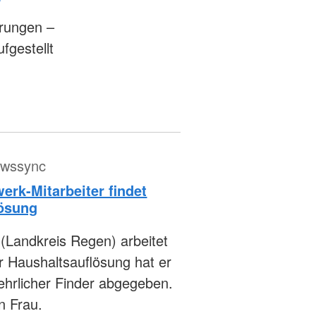
rungen –
fgestellt
ewssync
erk-Mitarbeiter findet
lösung
(Landkreis Regen) arbeitet
r Haushaltsauflösung hat er
ehrlicher Finder abgegeben.
n Frau.