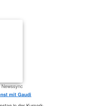
ür Newssync
enst mit Gaudi
mstag in der Kurpark-