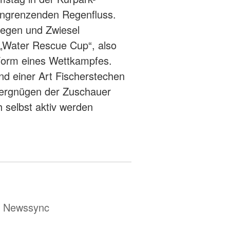
angrenzenden Regenfluss.
egen und Zwiesel
 „Water Rescue Cup“, also
Form eines Wettkampfes.
nd einer Art Fischerstechen
Vergnügen der Zuschauer
h selbst aktiv werden
ür Newssync
4