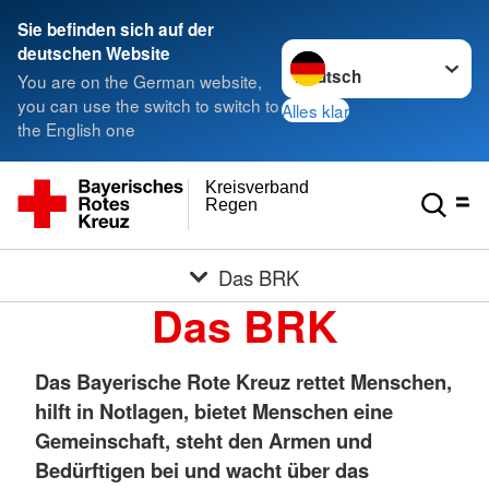
Sie befinden sich auf der
Sprache wechseln zu
deutschen Website
You are on the German website,
you can use the switch to switch to
Alles klar
the English one
Kreisverband
Regen
Das BRK
Das BRK
Das Bayerische Rote Kreuz rettet Menschen,
hilft in Notlagen, bietet Menschen eine
Gemeinschaft, steht den Armen und
Bedürftigen bei und wacht über das