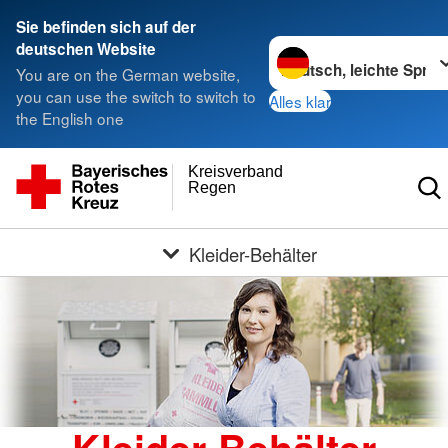
Sie befinden sich auf der
Sprache wechseln zu
deutschen Website
You are on the German website,
you can use the switch to switch to
Alles klar
the English one
Kreisverband
Regen
Kleider-Behälter