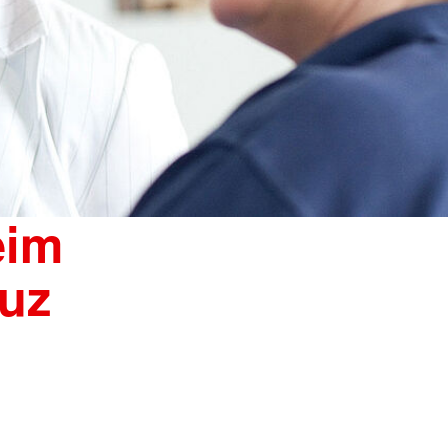
eim
uz