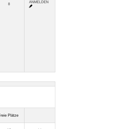
ANMELDEN
8
reie Plätze