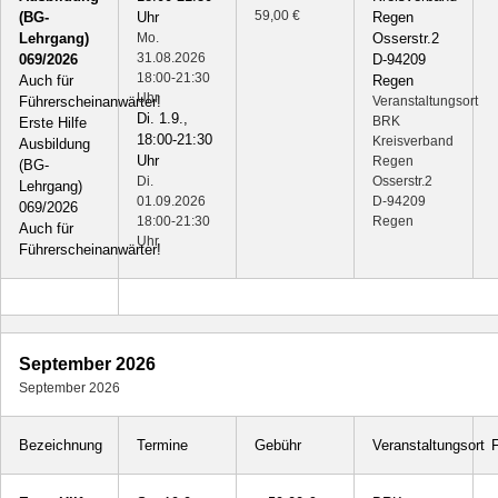
59,00 €
(BG-
Uhr
Regen
Lehrgang)
Mo.
Osserstr.2
31.08.2026
069/2026
D-94209
18:00-21:30
Auch für
Regen
Uhr
Führerscheinanwärter!
Veranstaltungsort
Di. 1.9.,
BRK
Erste Hilfe
18:00-21:30
Kreisverband
Ausbildung
Uhr
Regen
(BG-
Di.
Osserstr.2
Lehrgang)
01.09.2026
D-94209
069/2026
18:00-21:30
Regen
Auch für
Uhr
Führerscheinanwärter!
September 2026
September 2026
Bezeichnung
Termine
Gebühr
Veranstaltungsort
F