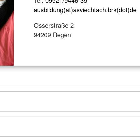
Tel:
09921/9446-35
ausbildung(at)asviechtach.brk(dot)de
Osserstraße 2
94209 Regen