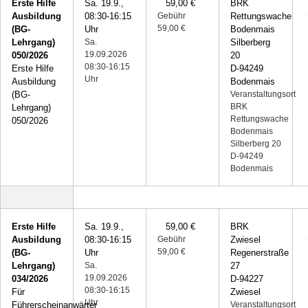
Erste Hilfe
Sa. 19.9.,
59,00 €
BRK
Ausbildung
08:30-16:15
Gebühr
Rettungswache
59,00 €
(BG-
Uhr
Bodenmais
Lehrgang)
Sa.
Silberberg
19.09.2026
050/2026
20
08:30-16:15
Erste Hilfe
D-94249
Uhr
Ausbildung
Bodenmais
(BG-
Veranstaltungsort
BRK
Lehrgang)
Rettungswache
050/2026
Bodenmais
Silberberg 20
D-94249
Bodenmais
Erste Hilfe
Sa. 19.9.,
59,00 €
BRK
Ausbildung
08:30-16:15
Gebühr
Zwiesel
59,00 €
(BG-
Uhr
Regenerstraße
Lehrgang)
Sa.
27
19.09.2026
034/2026
D-94227
08:30-16:15
Für
Zwiesel
Uhr
Führerscheinanwärter
Veranstaltungsort