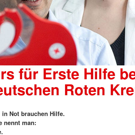
rs für Erste Hilfe b
eutschen Roten Kre
in Not brauchen Hilfe.
fe nennt man:
e.